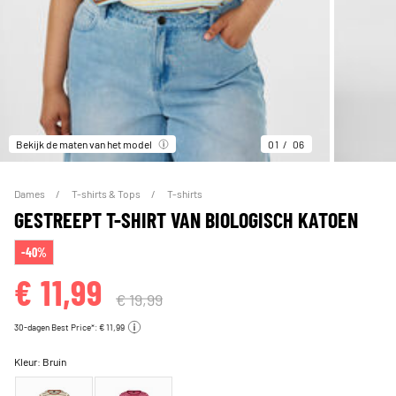
Bekijk de maten van het model
01
06
Dames
T-shirts & Tops
T-shirts
GESTREEPT T-SHIRT VAN BIOLOGISCH KATOEN
-40%
€ 11,99
€ 19,99
30-dagen Best Price*: € 11,99
Kleur:
Bruin