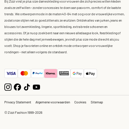
Bij Zizzi vind je plus size dameskleding voor vrouwen die zich precies willen kleden
zoals ze zelf willen – zonder concessies te doen aan pasvorm, comfort of de laatste
trends. We ontwerpen mode in de maten 40-64 met oog voor de vrouwelijke vormen,
zodat onze stijlen net zo goed zitten als ze eruitzien. Ontdek alles van jurken, jeans en
blouses tot zwemkleding, lingerie, sportkleding, extra brede schoenen en
accessoires. Of je nu op zoek bent naar een nieuwe alledaagse look, feestkleding of
stijlen die de hele dag met je meebewegen, je vindt plus size mode die echt als jou
voelt. Shop je favorieten online en ontdek mode ontworpen voor vrouwelijke
rondingen – niet alleen volgens de standaard.
Privacy Statement
Algemene voorwaarden
Cookies
Sitemap
© Zizzi Fashion 1999-2026