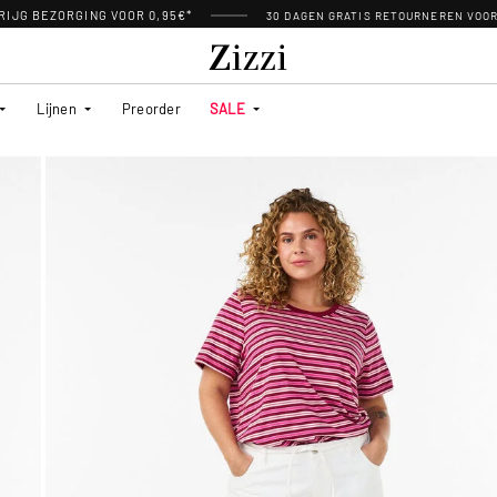
RIJG BEZORGING VOOR 0,95€*
30 DAGEN GRATIS RETOURNEREN VOO
Lijnen
Preorder
SALE