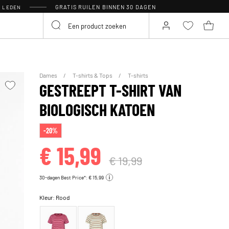
GRATIS RUILEN BINNEN 30 DAGEN
R LEDEN
Dames
T-shirts & Tops
T-shirts
GESTREEPT T-SHIRT VAN
BIOLOGISCH KATOEN
-20%
€ 15,99
€ 19,99
30-dagen Best Price*: € 15,99
Kleur:
Rood