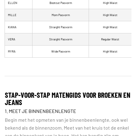
ELLEN
Bootcut Pasvorm
High Waist
MILLE
Mom Pasvorm
High Waist
KIANA
Straight Pasvorm
High Waist
VERA
Straight Pasvorm
Regular Waist
MYRA
Wide Pasvorm
High Waist
STAP-VOOR-STAP MATENGIDS VOOR BROEKEN EN
JEANS
1. MEET JE BINNENBEENLENGTE
Begin met het opmeten van je binnenbeenlengte, ook wel
bekend als de binnenzoom. Meet van het kruis tot de enkel
aan de binnenkant van je been. Het kan handig zijn om