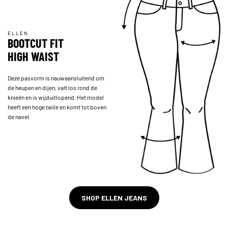
ELLEN
BOOTCUT FIT
HIGH WAIST
Deze pasvorm is nauwaansluitend om
de heupen en dijen, valt los rond de
knieën en is wijduitlopend. Het model
heeft een hoge taille en komt tot boven
de navel.
SHOP ELLEN JEANS