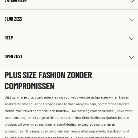
CATEGORIEËN
CLUB ZIZZI
HELP
OVER ZIZZI
PLUS SIZE FASHION ZONDER
COMPROMISSEN
Bij Zizzi vind je plus size dameskleding voor vrouwen die zich precies willen kleden
zoals ze zelf willen – zonder concessies te doen aan pasvorm, comfort of de laatste
trends. We ontwerpen mode in de maten 40-64 met oog voor de vrouwelijke vormen,
zodat onze stijlen net zo goed zitten als ze eruitzien. Ontdek alles van jurken, jeans en
blouses tot zwemkleding, lingerie, sportkleding, extra brede schoenen en
accessoires. Of je nu op zoek bent naar een nieuwe alledaagse look, feestkleding of
stijlen die de hele dag met je meebewegen, je vindt plus size mode die echt als jou