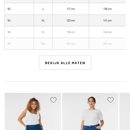
52
L
117 cm
136 cm
54
XL
123 cm
141 cm
56
XL
128 cm
146 cm
58
XXL
134 cm
151 cm
BEKIJK ALLE MATEN