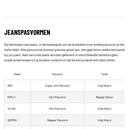
JEANSPASVORMEN
Bij het kiezen van jeans, is het belangrijk om na te denken over welke pasvorm je het
liefst hebt. Alle pasvormen kunnen precies goed zijn—het gaat erom welke het beste
bij jou past. Veel van onze jeans worden geleverd in verschillende taillehoogtes,
zodat je kan kiezen of je je jeans rondom of net boven je navel wilt laten zitten.
Naam
Pasvorm
Taille
AMY
Super slim Pasvorm
High Waist
EMILY
Slim Pasvorm
Regular Waist
VILMA
Slim Pasvorm
High Waist
GEMMA
Regular Pasvorm
High Waist