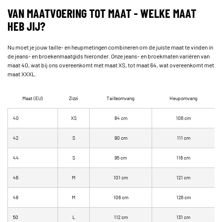
VAN MAATVOERING TOT MAAT - WELKE MAAT
HEB JIJ?
Nu moet je jouw taille- en heupmetingen combineren om de juiste maat te vinden in
de jeans- en broekenmaatgids hieronder. Onze jeans- en broekmaten variëren van
maat 40, wat bij ons overeenkomt met maat XS, tot maat 64, wat overeenkomt met
maat XXXL.
Maat (EU)
Zizzi
Tailleomvang
Heupomvang
40
XS
84 cm
106 cm
42
S
90 cm
111 cm
44
S
95 cm
116 cm
46
M
101 cm
121 cm
48
M
106 cm
126 cm
50
L
112 cm
131 cm