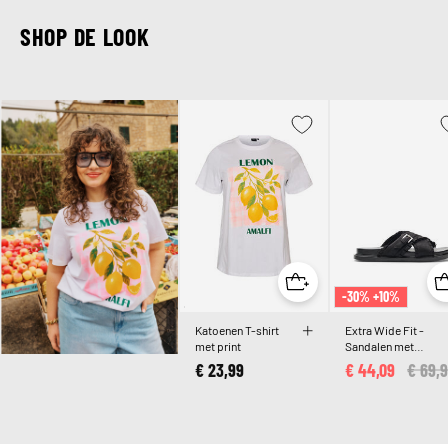
SHOP DE LOOK
-30% +10%
Katoenen T-shirt
Extra Wide Fit -
met print
Sandalen met
gekruiste bandjes e
€ 23,99
€ 44,09
Price
€ 69,
rucheranden