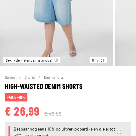
Bekijk de maten van het model
01
07
Dames
Shorts
Denimshorts
HIGH-WAISTED DENIM SHORTS
-40% +10%
€ 26,99
€ 49,99
Bespaar nog eens 10% op uitverkoopartikelen die al tot
50% zijn afgeprijsd!