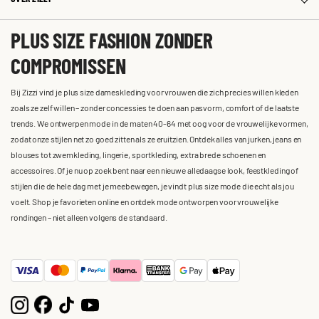
PLUS SIZE FASHION ZONDER
COMPROMISSEN
Bij Zizzi vind je plus size dameskleding voor vrouwen die zich precies willen kleden
zoals ze zelf willen – zonder concessies te doen aan pasvorm, comfort of de laatste
trends. We ontwerpen mode in de maten 40-64 met oog voor de vrouwelijke vormen,
zodat onze stijlen net zo goed zitten als ze eruitzien. Ontdek alles van jurken, jeans en
blouses tot zwemkleding, lingerie, sportkleding, extra brede schoenen en
accessoires. Of je nu op zoek bent naar een nieuwe alledaagse look, feestkleding of
stijlen die de hele dag met je meebewegen, je vindt plus size mode die echt als jou
voelt. Shop je favorieten online en ontdek mode ontworpen voor vrouwelijke
rondingen – niet alleen volgens de standaard.