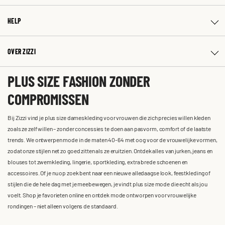
HELP
OVER ZIZZI
PLUS SIZE FASHION ZONDER
COMPROMISSEN
Bij Zizzi vind je plus size dameskleding voor vrouwen die zich precies willen kleden
zoals ze zelf willen – zonder concessies te doen aan pasvorm, comfort of de laatste
trends. We ontwerpen mode in de maten 40-64 met oog voor de vrouwelijke vormen,
zodat onze stijlen net zo goed zitten als ze eruitzien. Ontdek alles van jurken, jeans en
blouses tot zwemkleding, lingerie, sportkleding, extra brede schoenen en
accessoires. Of je nu op zoek bent naar een nieuwe alledaagse look, feestkleding of
stijlen die de hele dag met je meebewegen, je vindt plus size mode die echt als jou
voelt. Shop je favorieten online en ontdek mode ontworpen voor vrouwelijke
rondingen – niet alleen volgens de standaard.