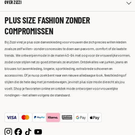
OVER ZIZZI
PLUS SIZE FASHION ZONDER
COMPROMISSEN
Bij Zizzi vind je plus size dameskleding voor vrouwen die zich precies willen kleden
zoals ze zelf willen – zonder concessies te doen aan pasvorm, comfort of de laatste
trends. We ontwerpen mode in de maten 40-64 met oog voor de vrouwelijke vormen,
zodat onze stijlen net zo goed zitten als ze eruitzien. Ontdek alles van jurken, jeans en
blouses tot zwemkleding, lingerie, sportkleding, extra brede schoenen en
accessoires. Of je nu op zoek bent naar een nieuwe alledaagse look, feestkleding of
stijlen die de hele dag met je meebewegen, je vindt plus size mode die echt als jou
voelt. Shop je favorieten online en ontdek mode ontworpen voor vrouwelijke
rondingen – niet alleen volgens de standaard.