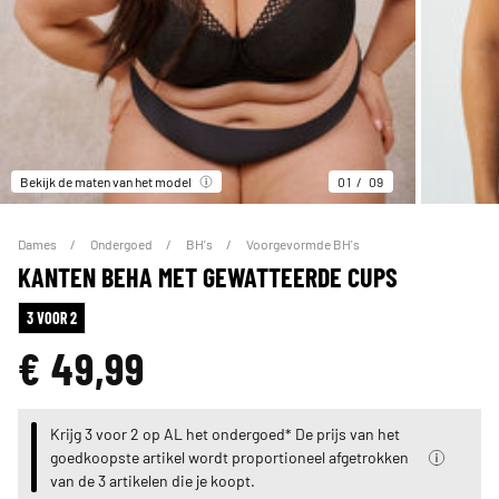
Bekijk de maten van het model
01
09
Dames
Ondergoed
BH's
Voorgevormde BH's
KANTEN BEHA MET GEWATTEERDE CUPS
3 VOOR 2
€ 49,99
Krijg 3 voor 2 op AL het ondergoed* De prijs van het
goedkoopste artikel wordt proportioneel afgetrokken
van de 3 artikelen die je koopt.