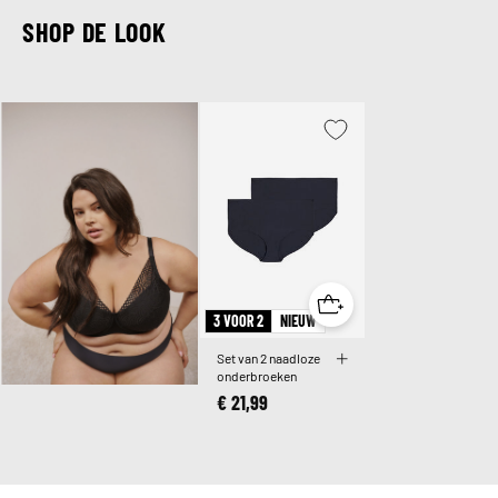
SHOP DE LOOK
3 VOOR 2
NIEUW
Set van 2 naadloze
onderbroeken
€ 21,99