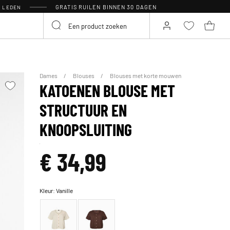
GRATIS RUILEN BINNEN 30 DAGEN
R LEDEN
Dames
Blouses
Blouses met korte mouwen
KATOENEN BLOUSE MET
STRUCTUUR EN
KNOOPSLUITING
€ 34,99
Kleur:
Vanille