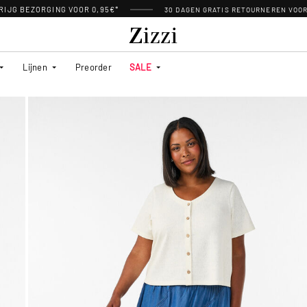
RIJG BEZORGING VOOR 0,95€*
30 DAGEN GRATIS RETOURNEREN VOO
Lijnen
Preorder
SALE