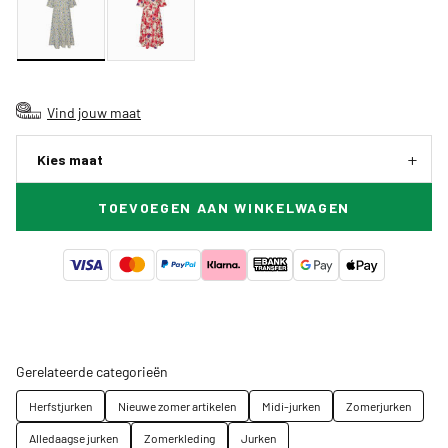
Vind jouw maat
Kies maat
TOEVOEGEN AAN WINKELWAGEN
Gerelateerde categorieën
Herfstjurken
Nieuwe zomer artikelen
Midi-jurken
Zomerjurken
Alledaagse jurken
Zomerkleding
Jurken