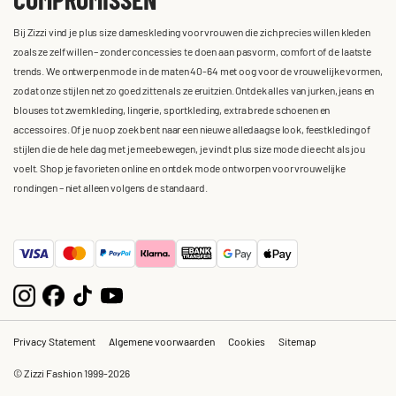
Bij Zizzi vind je plus size dameskleding voor vrouwen die zich precies willen kleden
zoals ze zelf willen – zonder concessies te doen aan pasvorm, comfort of de laatste
trends. We ontwerpen mode in de maten 40-64 met oog voor de vrouwelijke vormen,
zodat onze stijlen net zo goed zitten als ze eruitzien. Ontdek alles van jurken, jeans en
blouses tot zwemkleding, lingerie, sportkleding, extra brede schoenen en
accessoires. Of je nu op zoek bent naar een nieuwe alledaagse look, feestkleding of
stijlen die de hele dag met je meebewegen, je vindt plus size mode die echt als jou
voelt. Shop je favorieten online en ontdek mode ontworpen voor vrouwelijke
rondingen – niet alleen volgens de standaard.
Privacy Statement
Algemene voorwaarden
Cookies
Sitemap
© Zizzi Fashion 1999-2026