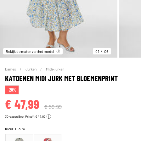
Bekijk de maten van het model
01
06
Dames
Jurken
Midi-jurken
KATOENEN MIDI JURK MET BLOEMENPRINT
-20%
€ 47,99
€ 59,99
30-dagen Best Price*: € 47,99
Kleur:
Blauw