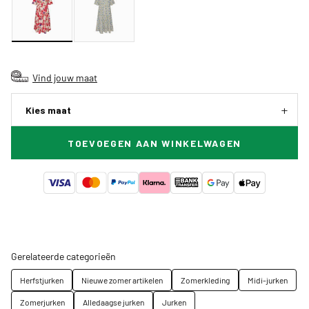
Vind jouw maat
Kies maat
TOEVOEGEN AAN WINKELWAGEN
Gerelateerde categorieën
Herfstjurken
Nieuwe zomer artikelen
Zomerkleding
Midi-jurken
Zomerjurken
Alledaagse jurken
Jurken