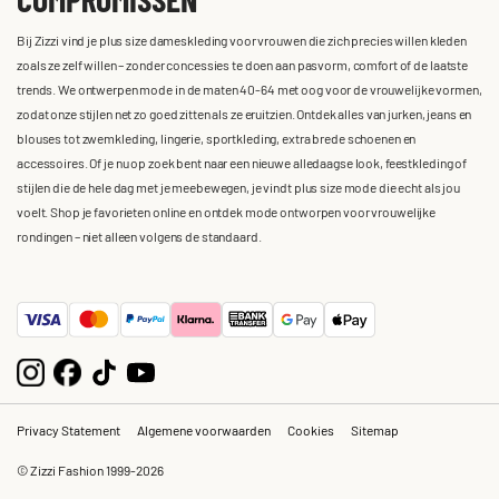
Bij Zizzi vind je plus size dameskleding voor vrouwen die zich precies willen kleden
zoals ze zelf willen – zonder concessies te doen aan pasvorm, comfort of de laatste
trends. We ontwerpen mode in de maten 40-64 met oog voor de vrouwelijke vormen,
zodat onze stijlen net zo goed zitten als ze eruitzien. Ontdek alles van jurken, jeans en
blouses tot zwemkleding, lingerie, sportkleding, extra brede schoenen en
accessoires. Of je nu op zoek bent naar een nieuwe alledaagse look, feestkleding of
stijlen die de hele dag met je meebewegen, je vindt plus size mode die echt als jou
voelt. Shop je favorieten online en ontdek mode ontworpen voor vrouwelijke
rondingen – niet alleen volgens de standaard.
Privacy Statement
Algemene voorwaarden
Cookies
Sitemap
© Zizzi Fashion 1999-2026