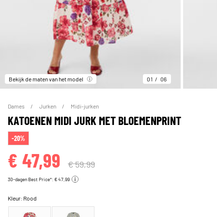
Bekijk de maten van het model
01
06
Dames
Jurken
Midi-jurken
KATOENEN MIDI JURK MET BLOEMENPRINT
-20%
€ 47,99
€ 59,99
30-dagen Best Price*: € 47,99
Kleur:
Rood