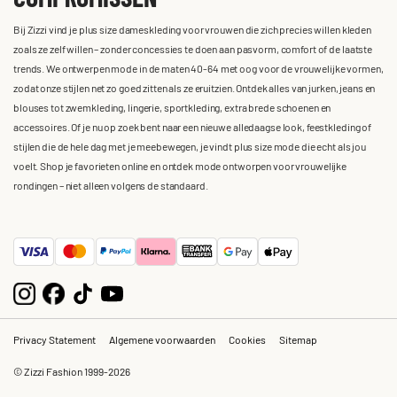
Bij Zizzi vind je plus size dameskleding voor vrouwen die zich precies willen kleden
zoals ze zelf willen – zonder concessies te doen aan pasvorm, comfort of de laatste
trends. We ontwerpen mode in de maten 40-64 met oog voor de vrouwelijke vormen,
zodat onze stijlen net zo goed zitten als ze eruitzien. Ontdek alles van jurken, jeans en
blouses tot zwemkleding, lingerie, sportkleding, extra brede schoenen en
accessoires. Of je nu op zoek bent naar een nieuwe alledaagse look, feestkleding of
stijlen die de hele dag met je meebewegen, je vindt plus size mode die echt als jou
voelt. Shop je favorieten online en ontdek mode ontworpen voor vrouwelijke
rondingen – niet alleen volgens de standaard.
Privacy Statement
Algemene voorwaarden
Cookies
Sitemap
© Zizzi Fashion 1999-2026