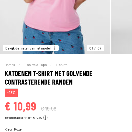
Bekijk de maten van het model
01
07
Dames
T-shirts & Tops
T-shirts
KATOENEN T-SHIRT MET GOLVENDE
CONTRASTERENDE RANDEN
-45%
€ 10,99
€ 19,99
30-dagen Best Price*: € 10,99
Kleur:
Roze