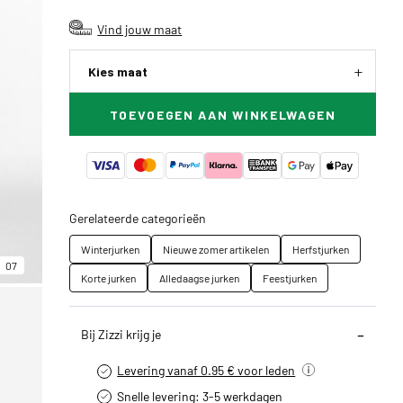
Vind jouw maat
Kies maat
TOEVOEGEN AAN WINKELWAGEN
Gerelateerde categorieën
Winterjurken
Nieuwe zomer artikelen
Herfstjurken
07
Korte jurken
Alledaagse jurken
Feestjurken
Bij Zizzi krijg je
Levering vanaf 0.95 € voor leden
Snelle levering: 3-5 werkdagen