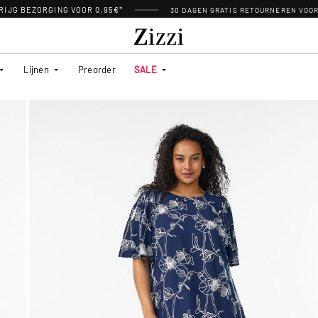
RIJG BEZORGING VOOR 0,95€*
30 DAGEN GRATIS RETOURNEREN VOO
Lijnen
Preorder
SALE