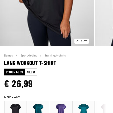
01
07
Dames
Sportkleding
Trainingst-shirts
LANG WORKOUT T-SHIRT
2 VOOR 49.99
NIEUW
€ 26,99
Kleur:
Zwart