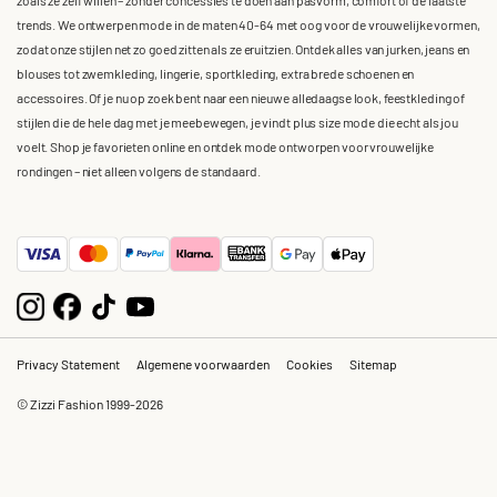
trends. We ontwerpen mode in de maten 40-64 met oog voor de vrouwelijke vormen,
zodat onze stijlen net zo goed zitten als ze eruitzien. Ontdek alles van jurken, jeans en
blouses tot zwemkleding, lingerie, sportkleding, extra brede schoenen en
accessoires. Of je nu op zoek bent naar een nieuwe alledaagse look, feestkleding of
stijlen die de hele dag met je meebewegen, je vindt plus size mode die echt als jou
voelt. Shop je favorieten online en ontdek mode ontworpen voor vrouwelijke
rondingen – niet alleen volgens de standaard.
Privacy Statement
Algemene voorwaarden
Cookies
Sitemap
© Zizzi Fashion 1999-2026