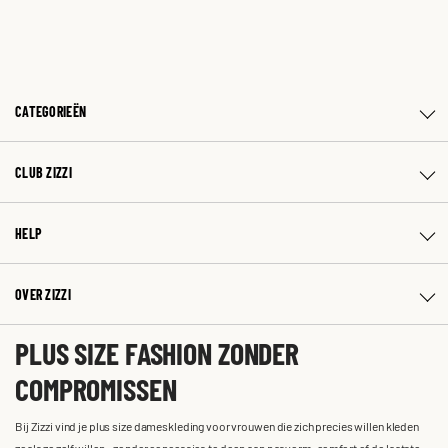
CATEGORIEËN
CLUB ZIZZI
HELP
OVER ZIZZI
PLUS SIZE FASHION ZONDER
COMPROMISSEN
Bij Zizzi vind je plus size dameskleding voor vrouwen die zich precies willen kleden
zoals ze zelf willen – zonder concessies te doen aan pasvorm, comfort of de laatste