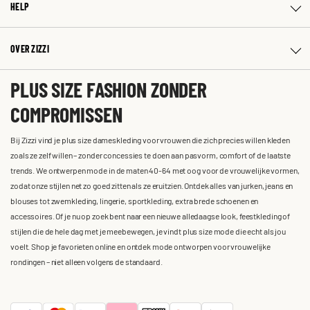
HELP
OVER ZIZZI
PLUS SIZE FASHION ZONDER
COMPROMISSEN
Bij Zizzi vind je plus size dameskleding voor vrouwen die zich precies willen kleden
zoals ze zelf willen – zonder concessies te doen aan pasvorm, comfort of de laatste
trends. We ontwerpen mode in de maten 40-64 met oog voor de vrouwelijke vormen,
zodat onze stijlen net zo goed zitten als ze eruitzien. Ontdek alles van jurken, jeans en
blouses tot zwemkleding, lingerie, sportkleding, extra brede schoenen en
accessoires. Of je nu op zoek bent naar een nieuwe alledaagse look, feestkleding of
stijlen die de hele dag met je meebewegen, je vindt plus size mode die echt als jou
voelt. Shop je favorieten online en ontdek mode ontworpen voor vrouwelijke
rondingen – niet alleen volgens de standaard.