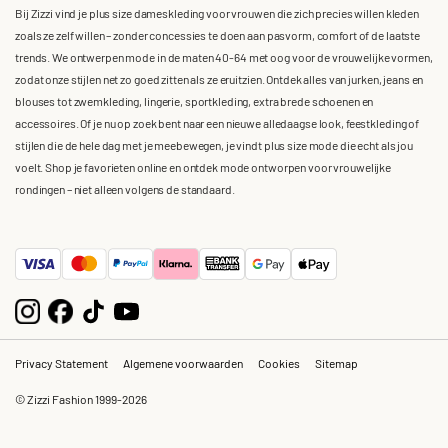
Bij Zizzi vind je plus size dameskleding voor vrouwen die zich precies willen kleden
zoals ze zelf willen – zonder concessies te doen aan pasvorm, comfort of de laatste
trends. We ontwerpen mode in de maten 40-64 met oog voor de vrouwelijke vormen,
zodat onze stijlen net zo goed zitten als ze eruitzien. Ontdek alles van jurken, jeans en
blouses tot zwemkleding, lingerie, sportkleding, extra brede schoenen en
accessoires. Of je nu op zoek bent naar een nieuwe alledaagse look, feestkleding of
stijlen die de hele dag met je meebewegen, je vindt plus size mode die echt als jou
voelt. Shop je favorieten online en ontdek mode ontworpen voor vrouwelijke
rondingen – niet alleen volgens de standaard.
Privacy Statement
Algemene voorwaarden
Cookies
Sitemap
© Zizzi Fashion 1999-2026