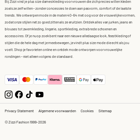
Bij Zizzi vind je plus size dameskleding voor vrouwen die zich precies willen kleden
zoals ze zelf willen – zonder concessies te doen aan pasvorm, comfort of de laatste
trends. We ontwerpen mode in de maten 40-64 met oog voor de vrouwelijke vormen,
zodat onze stijlen net zo goed zitten als ze eruitzien. Ontdek alles van jurken, jeans en
blouses tot zwemkleding, lingerie, sportkleding, extra brede schoenen en
accessoires. Of je nu op zoek bent naar een nieuwe alledaagse look, feestkleding of
stijlen die de hele dag met je meebewegen, je vindt plus size mode die echt als jou
voelt. Shop je favorieten online en ontdek mode ontworpen voor vrouwelijke
rondingen – niet alleen volgens de standaard.
Privacy Statement
Algemene voorwaarden
Cookies
Sitemap
© Zizzi Fashion 1999-2026