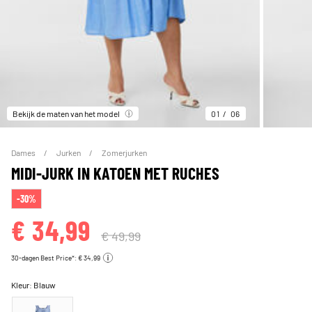
Bekijk de maten van het model
01
06
Dames
Jurken
Zomerjurken
MIDI-JURK IN KATOEN MET RUCHES
-30%
€ 34,99
€ 49,99
30-dagen Best Price*: € 34,99
Kleur:
Blauw