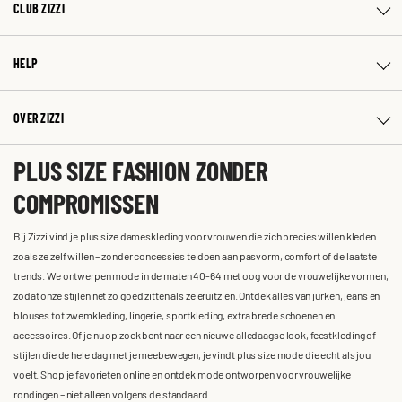
CLUB ZIZZI
HELP
OVER ZIZZI
PLUS SIZE FASHION ZONDER
COMPROMISSEN
Bij Zizzi vind je plus size dameskleding voor vrouwen die zich precies willen kleden
zoals ze zelf willen – zonder concessies te doen aan pasvorm, comfort of de laatste
trends. We ontwerpen mode in de maten 40-64 met oog voor de vrouwelijke vormen,
zodat onze stijlen net zo goed zitten als ze eruitzien. Ontdek alles van jurken, jeans en
blouses tot zwemkleding, lingerie, sportkleding, extra brede schoenen en
accessoires. Of je nu op zoek bent naar een nieuwe alledaagse look, feestkleding of
stijlen die de hele dag met je meebewegen, je vindt plus size mode die echt als jou
voelt. Shop je favorieten online en ontdek mode ontworpen voor vrouwelijke
rondingen – niet alleen volgens de standaard.