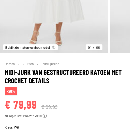
Bekijk de maten van het model
01
06
Dames
Jurken
Midi-jurken
MIDI-JURK VAN GESTRUCTUREERD KATOEN MET
CROCHET DETAILS
-20%
€ 79,99
€ 99,99
30-dagen Best Price*: € 79,99
Kleur:
Wit