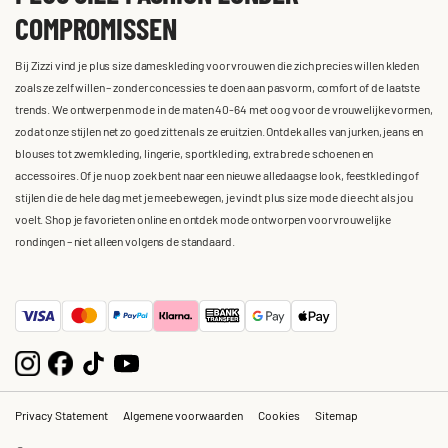
COMPROMISSEN
Bij Zizzi vind je plus size dameskleding voor vrouwen die zich precies willen kleden
zoals ze zelf willen – zonder concessies te doen aan pasvorm, comfort of de laatste
trends. We ontwerpen mode in de maten 40-64 met oog voor de vrouwelijke vormen,
zodat onze stijlen net zo goed zitten als ze eruitzien. Ontdek alles van jurken, jeans en
blouses tot zwemkleding, lingerie, sportkleding, extra brede schoenen en
accessoires. Of je nu op zoek bent naar een nieuwe alledaagse look, feestkleding of
stijlen die de hele dag met je meebewegen, je vindt plus size mode die echt als jou
voelt. Shop je favorieten online en ontdek mode ontworpen voor vrouwelijke
rondingen – niet alleen volgens de standaard.
Privacy Statement
Algemene voorwaarden
Cookies
Sitemap