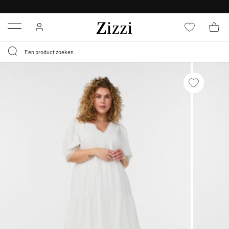
KRIJG BEZORGING VOOR 0,95€*
Menu