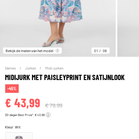
Bekijk de maten van het model
01
06
Dames
Jurken
Midi-jurken
MIDIJURK MET PAISLEYPRINT EN SATIJNLOOK
-45%
€ 43,99
€ 79,99
30-dagen Best Price*: € 43,99
Kleur:
Wit