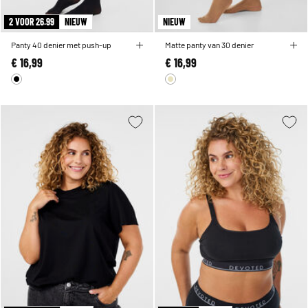
2 VOOR 26.99
NIEUW
NIEUW
Panty 40 denier met push-up
Matte panty van 30 denier
€ 16,99
€ 16,99