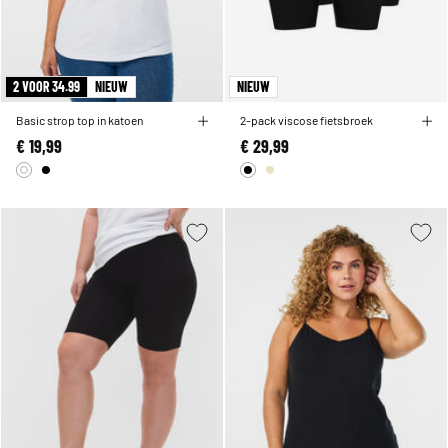
2 VOOR 34.99
NIEUW
NIEUW
Basic strop top in katoen
2-pack viscose fietsbroek
€ 19,99
€ 29,99