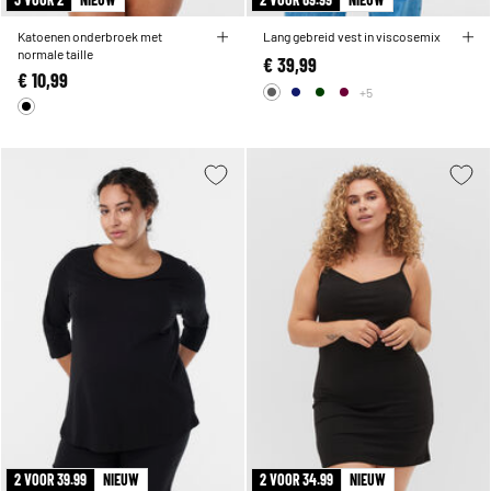
Katoenen onderbroek met
Lang gebreid vest in viscosemix
normale taille
€ 39,99
€ 10,99
+5
2 VOOR 39.99
NIEUW
2 VOOR 34.99
NIEUW