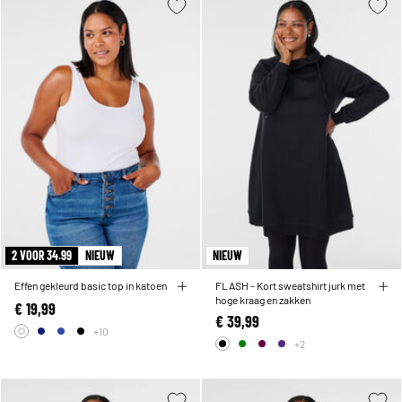
2 VOOR 34.99
NIEUW
NIEUW
Effen gekleurd basic top in katoen
FLASH - Kort sweatshirt jurk met
hoge kraag en zakken
€ 19,99
€ 39,99
+10
+2