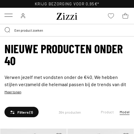
30 DAGEN GRATIS RETOURNEREN VOOR LEDEN
Menu
NIEUWE PRODUCTEN ONDER
40
Verwen jezelf met vondsten onder de €40. We hebben
stijlen verzameld die helemaal passen bij de trends van dit
seizoen – zonder dat je portemonnee daaronder lijdt. Van
Meer tonen
vrouwelijke favorieten tot alledaagse klassiekers die je
garderobe in één keer upgraden. Ontdek alle vondsten en
Product
Model
364 producten
shop je nieuwe must-haves onder de €40 hier.
Filters
(1)