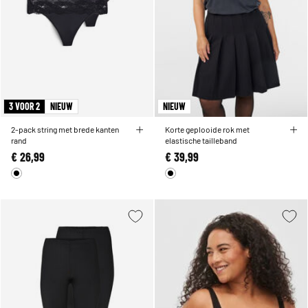
3 VOOR 2
NIEUW
NIEUW
2-pack string met brede kanten
Korte geplooide rok met
rand
elastische tailleband
€ 26,99
€ 39,99