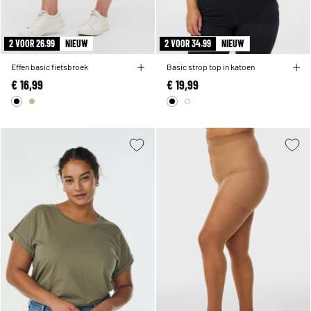
2 VOOR 26.99
NIEUW
2 VOOR 34.99
NIEUW
Effen basic fietsbroek
Basic strop top in katoen
€ 16,99
€ 19,99