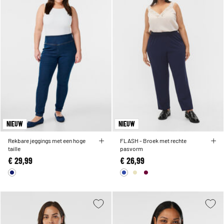
NIEUW
NIEUW
Rekbare jeggings met een hoge
FLASH - Broek met rechte
taille
pasvorm
€ 29,99
€ 26,99