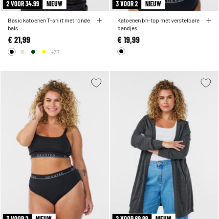
2 VOOR 34.99
NIEUW
3 VOOR 2
NIEUW
Basic katoenen T-shirt met ronde
Katoenen bh-top met verstelbare
hals
bandjes
€ 21,99
€ 19,99
+37
3 VOOR 2
NIEUW
2 VOOR 69.99
NIEUW