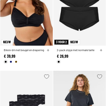
NIEUW
3 VOOR 2
NIEUW
Bikini-bh met beugel en drapering
2-pack slipje met normale taille
€ 39,99
€ 26,99