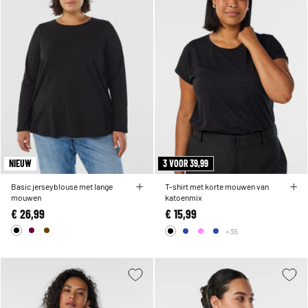
NIEUW
3 VOOR 39,99
Basic jerseyblouse met lange
T-shirt met korte mouwen van
mouwen
katoenmix
€ 26,99
€ 15,99
+36