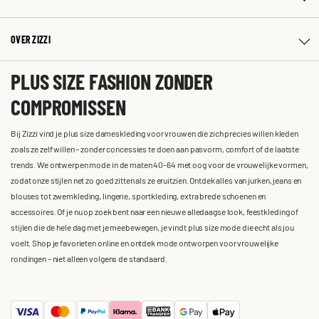
OVER ZIZZI
PLUS SIZE FASHION ZONDER
COMPROMISSEN
Bij Zizzi vind je plus size dameskleding voor vrouwen die zich precies willen kleden
zoals ze zelf willen – zonder concessies te doen aan pasvorm, comfort of de laatste
trends. We ontwerpen mode in de maten 40-64 met oog voor de vrouwelijke vormen,
zodat onze stijlen net zo goed zitten als ze eruitzien. Ontdek alles van jurken, jeans en
blouses tot zwemkleding, lingerie, sportkleding, extra brede schoenen en
accessoires. Of je nu op zoek bent naar een nieuwe alledaagse look, feestkleding of
stijlen die de hele dag met je meebewegen, je vindt plus size mode die echt als jou
voelt. Shop je favorieten online en ontdek mode ontworpen voor vrouwelijke
rondingen – niet alleen volgens de standaard.