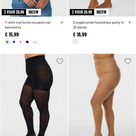
3 VOOR 39,99
NIEUW
2 VOOR 26.99
NIEUW
T-shirt met korte mouwen van
Zongebruinde huidskleur panty in
katoenmix
25 denier
€ 15,99
€ 16,99
+36