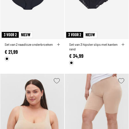
3 VOOR 2
NIEUW
3 VOOR 2
NIEUW
Set van 2 naadloze onderbroeken
Set van 3 hipster slips met kanten
rand
€ 21,99
€ 34,99