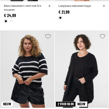
Basic katoenen t-shirt met 3/4
Lang basic katoenen topje
mouwen
€ 21,99
€ 24,99
NIEUW
2 VOOR 69.99
NIEUW