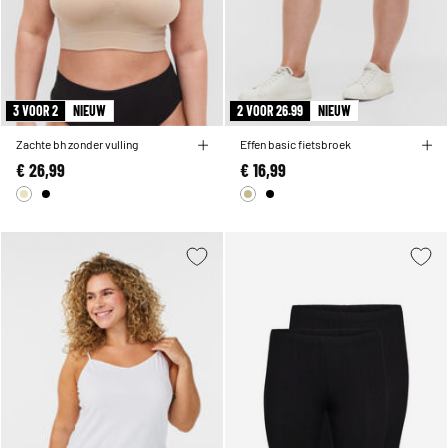
3 VOOR 2
NIEUW
2 VOOR 26.99
NIEUW
Zachte bh zonder vulling
Effen basic fietsbroek
€ 26,99
€ 16,99