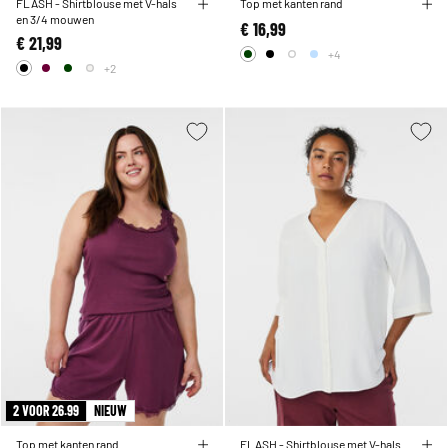
FLASH - Shirtblouse met V-hals
Top met kanten rand
en 3/4 mouwen
€ 16,99
€ 21,99
+4
+2
2 VOOR 26.99
NIEUW
Top met kanten rand
FLASH - Shirtblouse met V-hals