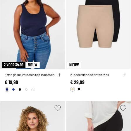
2 VOOR 34.99
NIEUW
NIEUW
Effen gekleurd basic top in katoen
2-pack viscose fietsbroek
€ 19,99
€ 29,99
+10