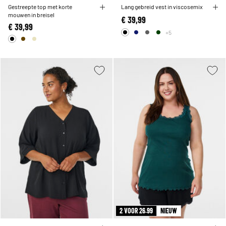
Gestreepte top met korte
Lang gebreid vest in viscosemix
mouwen in breisel
€ 39,99
€ 39,99
+5
2 VOOR 26.99
NIEUW