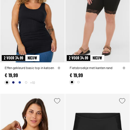
2 VOOR 34.99
NIEUW
2 VOOR 34.99
NIEUW
Effen gekleurd basic top in katoen
Fietsbroekje met kanten rand
€ 19,99
€ 19,99
+10