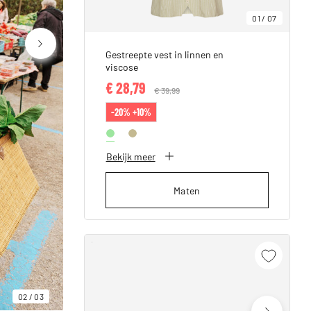
01
/
07
Gestreepte vest in linnen en
viscose
€ 28,79
Price reduced from
€ 39,99
to
-20% +10%
Bekijk meer
Maten
02
/
03