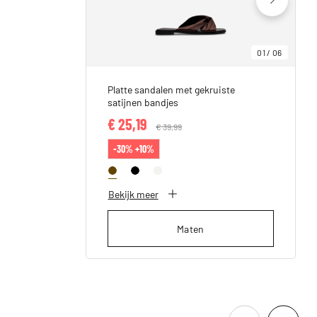
01
/
06
Platte sandalen met gekruiste
satijnen bandjes
€ 25,19
Price reduced from
€ 39,99
to
-30% +10%
Bekijk meer
Maten