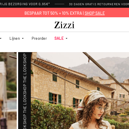
RIJG BEZORGING VOOR 0,95€*
30 DAGEN GRATIS RETOURNEREN VOO
SHOP THE LOOK
BESPAAR TOT 50% + 10% EXTRA |
SHOP SALE
SHOP THE LOOK
Lijnen
Preorder
SALE
SHOP THE LOOK
SHOP THE LOOK