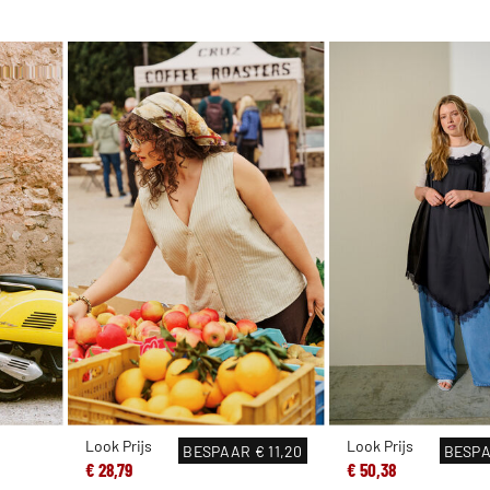
Look Prijs
Look Prijs
BESPAAR
€ 11,20
BESP
€ 28,79
€ 50,38