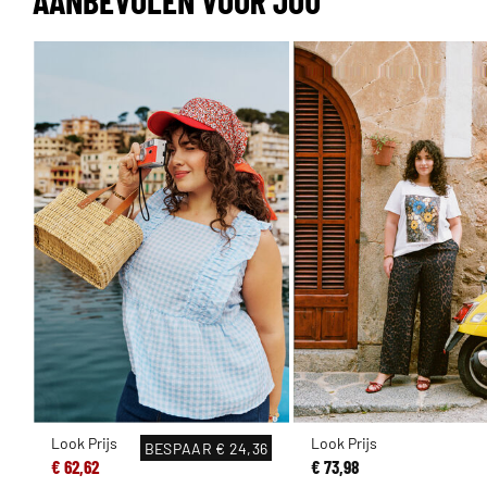
Look Prijs
Look Prijs
BESPAAR
€ 24,36
€ 62,62
€ 73,98