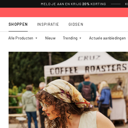
MELD JE AAN EN KRIJG
20%
KORTING
K
SHOPPEN
INSPIRATIE
GIDSEN
Alle Producten
Nieuw
Trending
Actuele aanbiedingen