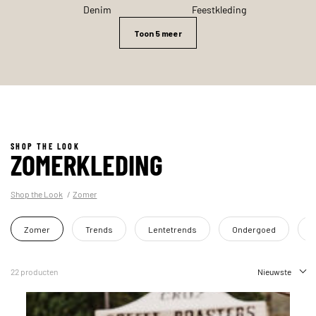
Denim
Feestkleding
Toon 5 meer
SHOP THE LOOK
ZOMERKLEDING
Shop the Look
Zomer
Zomer
Trends
Lentetrends
Ondergoed
22 producten
Nieuwste