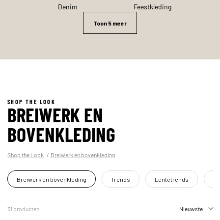
Denim
Feestkleding
Toon 5 meer
SHOP THE LOOK
BREIWERK EN
BOVENKLEDING
Shop the Look
Breiwerk en bovenkleding
Breiwerk en bovenkleding
Trends
Lentetrends
Z
31 producten
Nieuwste