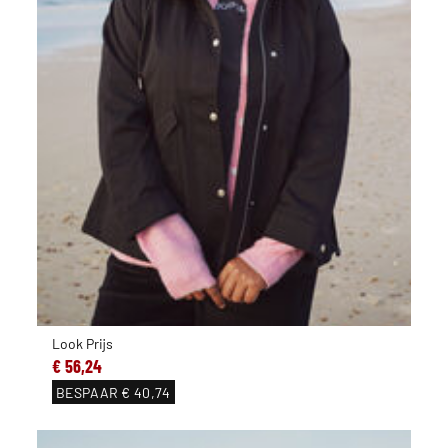
Look Prijs
€ 56,24
BESPAAR
€ 40,74