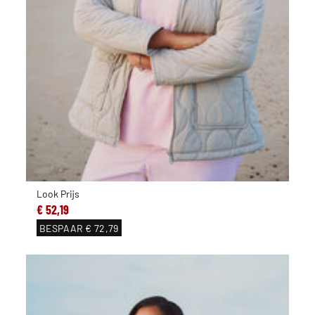
Look Prijs
€ 52,19
BESPAAR
€ 72,79