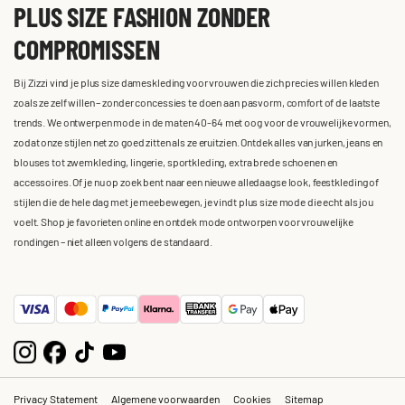
PLUS SIZE FASHION ZONDER
COMPROMISSEN
Bij Zizzi vind je plus size dameskleding voor vrouwen die zich precies willen kleden
zoals ze zelf willen – zonder concessies te doen aan pasvorm, comfort of de laatste
trends. We ontwerpen mode in de maten 40-64 met oog voor de vrouwelijke vormen,
zodat onze stijlen net zo goed zitten als ze eruitzien. Ontdek alles van jurken, jeans en
blouses tot zwemkleding, lingerie, sportkleding, extra brede schoenen en
accessoires. Of je nu op zoek bent naar een nieuwe alledaagse look, feestkleding of
stijlen die de hele dag met je meebewegen, je vindt plus size mode die echt als jou
voelt. Shop je favorieten online en ontdek mode ontworpen voor vrouwelijke
rondingen – niet alleen volgens de standaard.
Privacy Statement
Algemene voorwaarden
Cookies
Sitemap