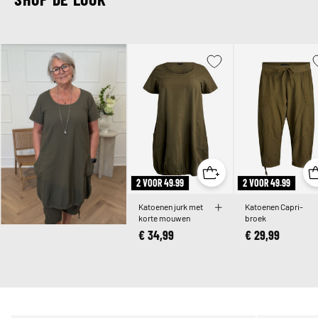
2 VOOR 49.99
2 VOOR 49.99
Katoenen jurk met
Katoenen Capri-
korte mouwen
broek
€ 34,99
€ 29,99