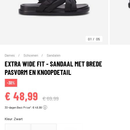
01
05
Dames
Schoenen
Sandalen
EXTRA WIDE FIT - SANDAAL MET BREDE
PASVORM EN KNOOPDETAIL
-30%
€ 48,99
€ 69,99
30-dagen Best Price*: € 48,99
Kleur:
Zwart