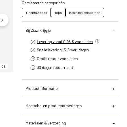
Gerelateerde categorieën
T-shirts & tops
Tops
Basic mouwloze tops
Bij Zizzi krijg je
Levering vanaf 0.95 € voor leden
Snelle levering: 3-5 werkdagen
Gratis retour voor leden
06
06
06
30 dagen retourrecht­
Productinformatie
Maattabel en productafmetingen
Materialen & verzorging