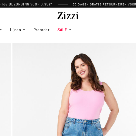
RIJG BEZORGING VOOR 0,95€*
30 DAGEN GRATIS RETOURNEREN VOO
Lijnen
Preorder
SALE