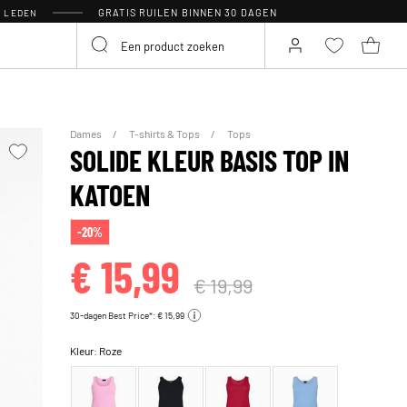
GRATIS RUILEN BINNEN 30 DAGEN
R LEDEN
Dames
T-shirts & Tops
Tops
SOLIDE KLEUR BASIS TOP IN
KATOEN
-20%
€ 15,99
€ 19,99
30-dagen Best Price*: € 15,99
Kleur:
Roze