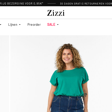
RIJG BEZORGING VOOR 0,95€*
30 DAGEN GRATIS RETOURNEREN VOO
Lijnen
Preorder
SALE