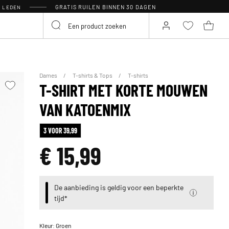
GRATIS RUILEN BINNEN 30 DAGEN
R LEDEN
Dames
T-shirts & Tops
T-shirts
T-SHIRT MET KORTE MOUWEN
VAN KATOENMIX
3 VOOR 39,99
€ 15,99
De aanbieding is geldig voor een beperkte
tijd*
Kleur:
Groen