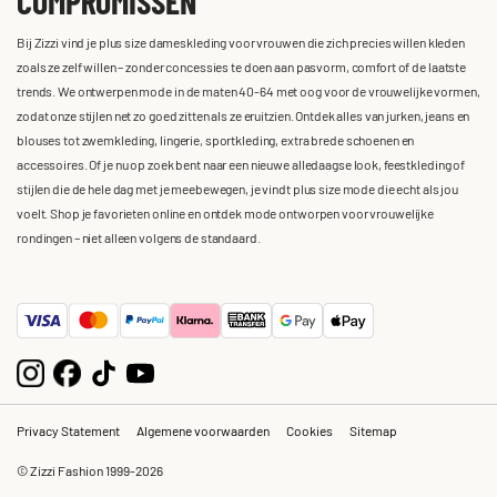
COMPROMISSEN
Bij Zizzi vind je plus size dameskleding voor vrouwen die zich precies willen kleden
zoals ze zelf willen – zonder concessies te doen aan pasvorm, comfort of de laatste
trends. We ontwerpen mode in de maten 40-64 met oog voor de vrouwelijke vormen,
zodat onze stijlen net zo goed zitten als ze eruitzien. Ontdek alles van jurken, jeans en
blouses tot zwemkleding, lingerie, sportkleding, extra brede schoenen en
accessoires. Of je nu op zoek bent naar een nieuwe alledaagse look, feestkleding of
stijlen die de hele dag met je meebewegen, je vindt plus size mode die echt als jou
voelt. Shop je favorieten online en ontdek mode ontworpen voor vrouwelijke
rondingen – niet alleen volgens de standaard.
Privacy Statement
Algemene voorwaarden
Cookies
Sitemap
© Zizzi Fashion 1999-2026