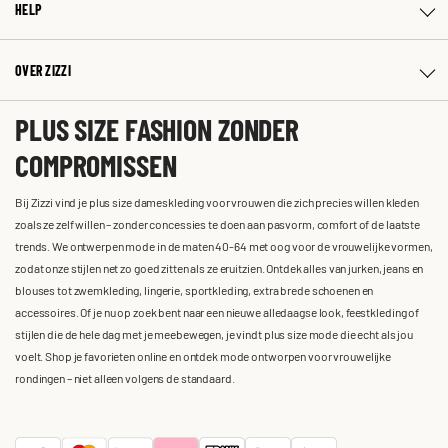
HELP
OVER ZIZZI
PLUS SIZE FASHION ZONDER
COMPROMISSEN
Bij Zizzi vind je plus size dameskleding voor vrouwen die zich precies willen kleden
zoals ze zelf willen – zonder concessies te doen aan pasvorm, comfort of de laatste
trends. We ontwerpen mode in de maten 40-64 met oog voor de vrouwelijke vormen,
zodat onze stijlen net zo goed zitten als ze eruitzien. Ontdek alles van jurken, jeans en
blouses tot zwemkleding, lingerie, sportkleding, extra brede schoenen en
accessoires. Of je nu op zoek bent naar een nieuwe alledaagse look, feestkleding of
stijlen die de hele dag met je meebewegen, je vindt plus size mode die echt als jou
voelt. Shop je favorieten online en ontdek mode ontworpen voor vrouwelijke
rondingen – niet alleen volgens de standaard.