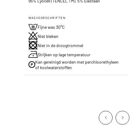
95% Lyocell (TENCEL TM), 5% Elastaan
WASVOORSCHRIFTEN:
Fijne was 30°C
Niet bleken
Niet in de droogtrommel
Strijken op lage temperatuur
Kan gereinigd worden met perchloorethyleen
of koolwaterstoffen