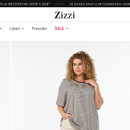
RIJG BEZORGING VOOR 0,95€*
30 DAGEN GRATIS RETOURNEREN VOO
Lijnen
Preorder
SALE