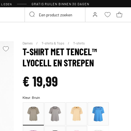
GRATIS RUILEN BINNEN 30 DAGEN
R LEDEN
Dames
T-shirts & Tops
T-shirts
T-SHIRT MET TENCEL™
LYOCELL EN STREPEN
€ 19,99
Kleur:
Bruin