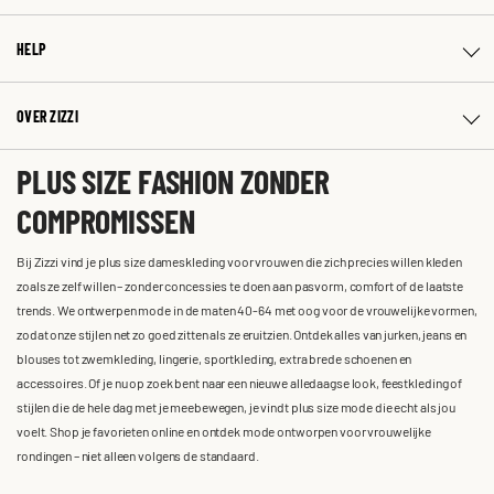
HELP
OVER ZIZZI
PLUS SIZE FASHION ZONDER
COMPROMISSEN
Bij Zizzi vind je plus size dameskleding voor vrouwen die zich precies willen kleden
zoals ze zelf willen – zonder concessies te doen aan pasvorm, comfort of de laatste
trends. We ontwerpen mode in de maten 40-64 met oog voor de vrouwelijke vormen,
zodat onze stijlen net zo goed zitten als ze eruitzien. Ontdek alles van jurken, jeans en
blouses tot zwemkleding, lingerie, sportkleding, extra brede schoenen en
accessoires. Of je nu op zoek bent naar een nieuwe alledaagse look, feestkleding of
stijlen die de hele dag met je meebewegen, je vindt plus size mode die echt als jou
voelt. Shop je favorieten online en ontdek mode ontworpen voor vrouwelijke
rondingen – niet alleen volgens de standaard.