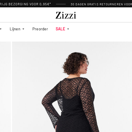
RIJG BEZORGING VOOR 0,95€*
30 DAGEN GRATIS RETOURNEREN VOO
Lijnen
Preorder
SALE