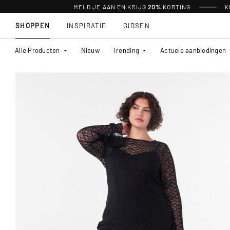
MELD JE AAN EN KRIJG
20%
KORTING
K
SHOPPEN
INSPIRATIE
GIDSEN
Alle Producten
Nieuw
Trending
Actuele aanbiedingen