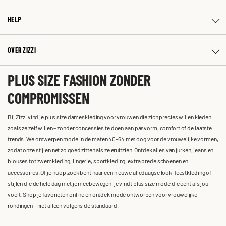
HELP
OVER ZIZZI
PLUS SIZE FASHION ZONDER
COMPROMISSEN
Bij Zizzi vind je plus size dameskleding voor vrouwen die zich precies willen kleden
zoals ze zelf willen – zonder concessies te doen aan pasvorm, comfort of de laatste
trends. We ontwerpen mode in de maten 40-64 met oog voor de vrouwelijke vormen,
zodat onze stijlen net zo goed zitten als ze eruitzien. Ontdek alles van jurken, jeans en
blouses tot zwemkleding, lingerie, sportkleding, extra brede schoenen en
accessoires. Of je nu op zoek bent naar een nieuwe alledaagse look, feestkleding of
stijlen die de hele dag met je meebewegen, je vindt plus size mode die echt als jou
voelt. Shop je favorieten online en ontdek mode ontworpen voor vrouwelijke
rondingen – niet alleen volgens de standaard.