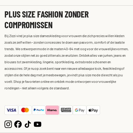
PLUS SIZE FASHION ZONDER
COMPROMISSEN
Bij Zizzi vind je plus size dameskleding voor vrouwen die zich precies willen kleden
zoals ze zelf willen – zonder concessies te doen aan pasvorm, comfort of de laatste
trends. We ontwerpen mode in de maten 40-64 met oog voor de vrouwelijke vormen,
zodat onze stijlen net zo goed zitten als ze eruitzien. Ontdek alles van jurken, jeans en
blouses tot zwemkleding, lingerie, sportkleding, extra brede schoenen en
accessoires. Of je nu op zoek bent naar een nieuwe alledaagse look, feestkleding of
stijlen die de hele dag met je meebewegen, je vindt plus size mode die echt als jou
voelt. Shop je favorieten online en ontdek mode ontworpen voor vrouwelijke
rondingen – niet alleen volgens de standaard.