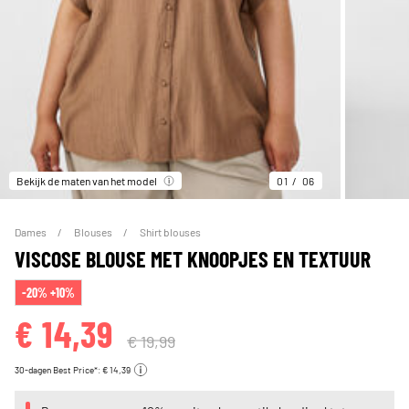
Bekijk de maten van het model
01
06
Dames
Blouses
Shirt blouses
VISCOSE BLOUSE MET KNOOPJES EN TEXTUUR
-20% +10%
€ 14,39
€ 19,99
30-dagen Best Price*: € 14,39