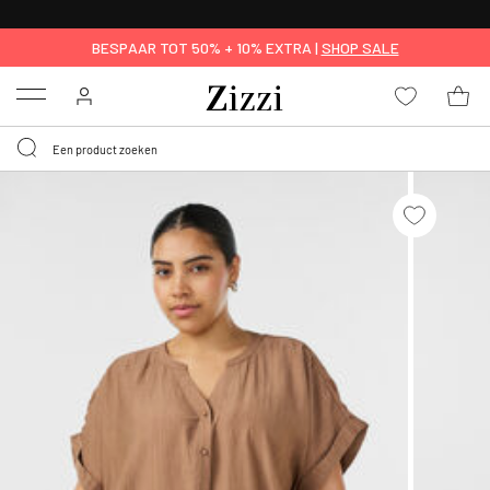
KRIJG BEZORGING VOOR 0,95€*
BESPAAR TOT 50% + 10% EXTRA |
SHOP SALE
Menu