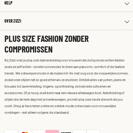
HELP
OVER ZIZZI
PLUS SIZE FASHION ZONDER
COMPROMISSEN
Bij Zizzi vind je plus size dameskleding voor vrouwen die zich precies willen kleden
zoals ze zelf willen – zonder concessies te doen aan pasvorm, comfort of de laatste
trends. We ontwerpen mode in de maten 40-64 met oog voor de vrouwelijke vormen,
zodat onze stijlen net zo goed zitten als ze eruitzien. Ontdek alles van jurken, jeans en
blouses tot zwemkleding, lingerie, sportkleding, extra brede schoenen en
accessoires. Of je nu op zoek bent naar een nieuwe alledaagse look, feestkleding of
stijlen die de hele dag met je meebewegen, je vindt plus size mode die echt als jou
voelt. Shop je favorieten online en ontdek mode ontworpen voor vrouwelijke
rondingen – niet alleen volgens de standaard.