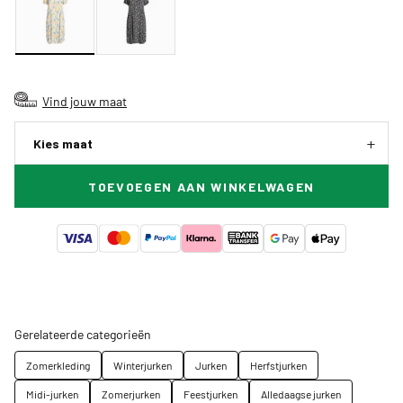
Vind jouw maat
Kies maat
TOEVOEGEN AAN WINKELWAGEN
Gerelateerde categorieën
Zomerkleding
Winterjurken
Jurken
Herfstjurken
Midi-jurken
Zomerjurken
Feestjurken
Alledaagse jurken