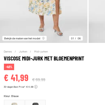
Bekijk de maten van het model
01
06
Dames
Jurken
Midi-jurken
VISCOSE MIDI-JURK MET BLOEMENPRINT
-40%
€ 41,99
€ 69,99
30-dagen Best Price*: € 41,99
Kleur:
Blauw