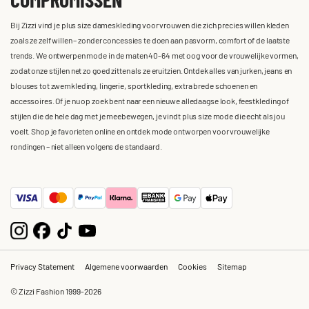
Bij Zizzi vind je plus size dameskleding voor vrouwen die zich precies willen kleden
zoals ze zelf willen – zonder concessies te doen aan pasvorm, comfort of de laatste
trends. We ontwerpen mode in de maten 40-64 met oog voor de vrouwelijke vormen,
zodat onze stijlen net zo goed zitten als ze eruitzien. Ontdek alles van jurken, jeans en
blouses tot zwemkleding, lingerie, sportkleding, extra brede schoenen en
accessoires. Of je nu op zoek bent naar een nieuwe alledaagse look, feestkleding of
stijlen die de hele dag met je meebewegen, je vindt plus size mode die echt als jou
voelt. Shop je favorieten online en ontdek mode ontworpen voor vrouwelijke
rondingen – niet alleen volgens de standaard.
Privacy Statement
Algemene voorwaarden
Cookies
Sitemap
© Zizzi Fashion 1999-2026