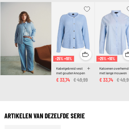
-25% +10%
-25% +10%
Kabelgebreid vest
Katoenen overhemd
met gouden knopen
met lange mouwen
€ 33,74
Price reduced from
€ 49,99
to
€ 33,74
Price 
€ 49,9
ARTIKELEN VAN DEZELFDE SERIE