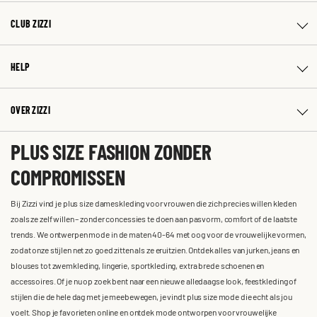
CLUB ZIZZI
HELP
OVER ZIZZI
PLUS SIZE FASHION ZONDER
COMPROMISSEN
Bij Zizzi vind je plus size dameskleding voor vrouwen die zich precies willen kleden
zoals ze zelf willen – zonder concessies te doen aan pasvorm, comfort of de laatste
trends. We ontwerpen mode in de maten 40-64 met oog voor de vrouwelijke vormen,
zodat onze stijlen net zo goed zitten als ze eruitzien. Ontdek alles van jurken, jeans en
blouses tot zwemkleding, lingerie, sportkleding, extra brede schoenen en
accessoires. Of je nu op zoek bent naar een nieuwe alledaagse look, feestkleding of
stijlen die de hele dag met je meebewegen, je vindt plus size mode die echt als jou
voelt. Shop je favorieten online en ontdek mode ontworpen voor vrouwelijke