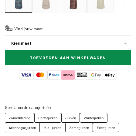
Vind jouw maat
Kies maat
TOEVOEGEN AAN WINKELWAGEN
Gerelateerde categorieën
Zomerkleding
Herfstjurken
Jurken
Winterjurken
Alledaagse jurken
Midi-jurken
Zomerjurken
Feestjurken