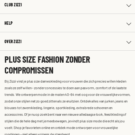
CLUB ZIZZI
HELP
OVER ZIZZI
PLUS SIZE FASHION ZONDER
COMPROMISSEN
Bij Zizzi vind je plus size dameskleding voor vrouwen die zich precies willen kleden
zoals ze zelf willen – zonder concessies te doen aan pasvorm, comfort of de laatste
trends. We ontwerpen mode in de maten 40-64 met oog voor de vrouwelijke vormen,
zodat onze stijlen net zo goed zitten als ze eruitzien. Ontdek alles van jurken, jeans en
blouses tot zwemkleding, lingerie, sportkleding, extra brede schoenen en
accessoires. Of je nu op zoek bent naar een nieuwe alledaagse look, feestkleding of
stijlen die de hele dag met je meebewegen, je vindt plus size mode die echt als jou
voelt. Shop je favorieten online en ontdek mode ontworpen voor vrouwelijke
rondingen – niet alleen volgens de standaard.