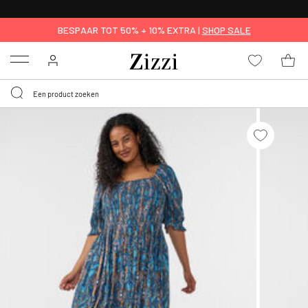
KRIJG BEZORGING VOOR 0,95€*
BESPAAR TOT 50% + 10% EXTRA |
SHOP SALE
Menu