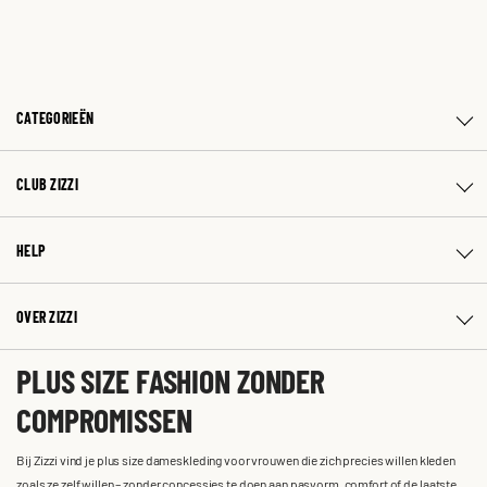
CATEGORIEËN
CLUB ZIZZI
HELP
OVER ZIZZI
PLUS SIZE FASHION ZONDER
COMPROMISSEN
Bij Zizzi vind je plus size dameskleding voor vrouwen die zich precies willen kleden
zoals ze zelf willen – zonder concessies te doen aan pasvorm, comfort of de laatste