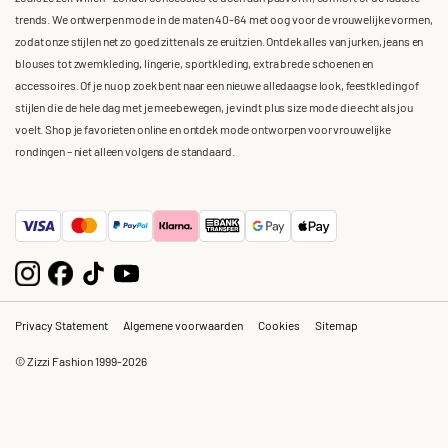
trends. We ontwerpen mode in de maten 40-64 met oog voor de vrouwelijke vormen,
zodat onze stijlen net zo goed zitten als ze eruitzien. Ontdek alles van jurken, jeans en
blouses tot zwemkleding, lingerie, sportkleding, extra brede schoenen en
accessoires. Of je nu op zoek bent naar een nieuwe alledaagse look, feestkleding of
stijlen die de hele dag met je meebewegen, je vindt plus size mode die echt als jou
voelt. Shop je favorieten online en ontdek mode ontworpen voor vrouwelijke
rondingen – niet alleen volgens de standaard.
Privacy Statement
Algemene voorwaarden
Cookies
Sitemap
© Zizzi Fashion 1999-2026