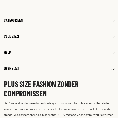
CATEGORIEËN
CLUB ZIZZI
HELP
OVER ZIZZI
PLUS SIZE FASHION ZONDER
COMPROMISSEN
Bij Zizzi vind je plus size dameskleding voor vrouwen die zich precies willen kleden
zoals ze zelf willen – zonder concessies te doen aan pasvorm, comfort of de laatste
trends. We ontwerpen mode in de maten 40-64 met oog voor de vrouwelijke vormen,