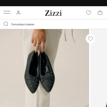
KRIJG BEZORGING VOOR 0,95€*
Menu