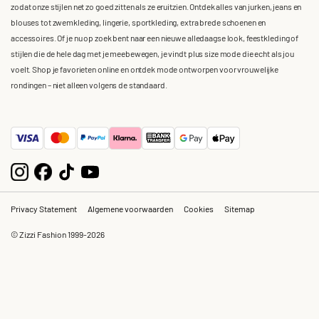
zodat onze stijlen net zo goed zitten als ze eruitzien. Ontdek alles van jurken, jeans en
blouses tot zwemkleding, lingerie, sportkleding, extra brede schoenen en
accessoires. Of je nu op zoek bent naar een nieuwe alledaagse look, feestkleding of
stijlen die de hele dag met je meebewegen, je vindt plus size mode die echt als jou
voelt. Shop je favorieten online en ontdek mode ontworpen voor vrouwelijke
rondingen – niet alleen volgens de standaard.
Privacy Statement
Algemene voorwaarden
Cookies
Sitemap
© Zizzi Fashion 1999-2026