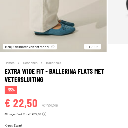
Bekijk de maten van het model
01
06
Dames
Schoenen
Ballerina's
EXTRA WIDE FIT - BALLERINA FLATS MET
VETERSLUITING
-55%
€ 22,50
€ 49,99
30-dagen Best Price*: € 22,50
Kleur:
Zwart