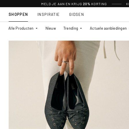
MELD JE AAN EN KRIJG
20%
KORTING
K
SHOPPEN
INSPIRATIE
GIDSEN
Alle Producten
Nieuw
Trending
Actuele aanbiedingen