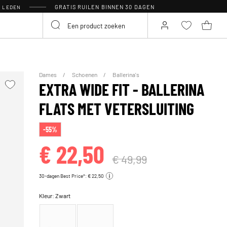
GRATIS RUILEN BINNEN 30 DAGEN
R LEDEN
Dames
Schoenen
Ballerina's
EXTRA WIDE FIT - BALLERINA
FLATS MET VETERSLUITING
-55%
€ 22,50
€ 49,99
30-dagen Best Price*: € 22,50
Kleur:
Zwart