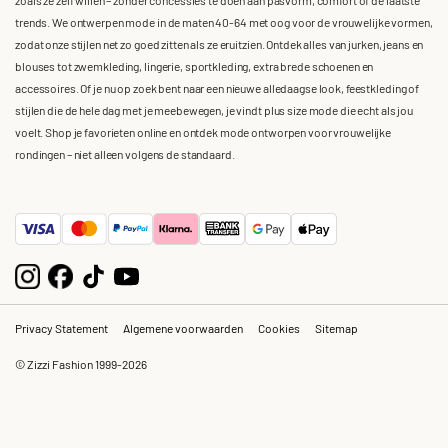
trends. We ontwerpen mode in de maten 40-64 met oog voor de vrouwelijke vormen,
zodat onze stijlen net zo goed zitten als ze eruitzien. Ontdek alles van jurken, jeans en
blouses tot zwemkleding, lingerie, sportkleding, extra brede schoenen en
accessoires. Of je nu op zoek bent naar een nieuwe alledaagse look, feestkleding of
stijlen die de hele dag met je meebewegen, je vindt plus size mode die echt als jou
voelt. Shop je favorieten online en ontdek mode ontworpen voor vrouwelijke
rondingen – niet alleen volgens de standaard.
Privacy Statement
Algemene voorwaarden
Cookies
Sitemap
© Zizzi Fashion 1999-2026