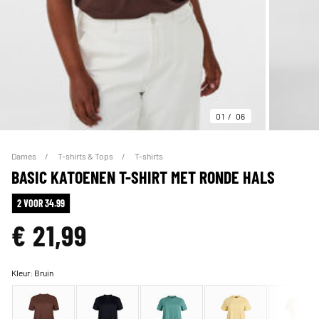
01
06
Dames
T-shirts & Tops
T-shirts
BASIC KATOENEN T-SHIRT MET RONDE HALS
2 VOOR 34.99
€ 21,99
Kleur:
Bruin