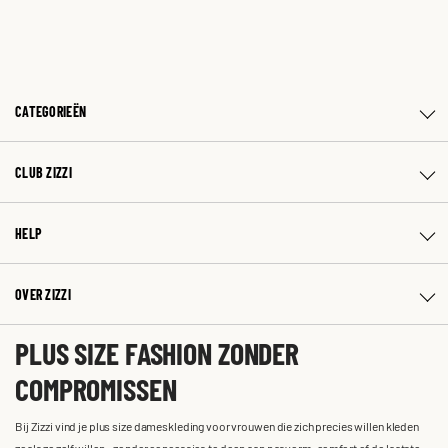
CATEGORIEËN
CLUB ZIZZI
HELP
OVER ZIZZI
PLUS SIZE FASHION ZONDER
COMPROMISSEN
Bij Zizzi vind je plus size dameskleding voor vrouwen die zich precies willen kleden
zoals ze zelf willen – zonder concessies te doen aan pasvorm, comfort of de laatste