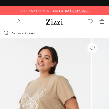
KRIJG BEZORGING VOOR 0,95€*
BESPAAR TOT 50% + 10% EXTRA |
SHOP SALE
Menu