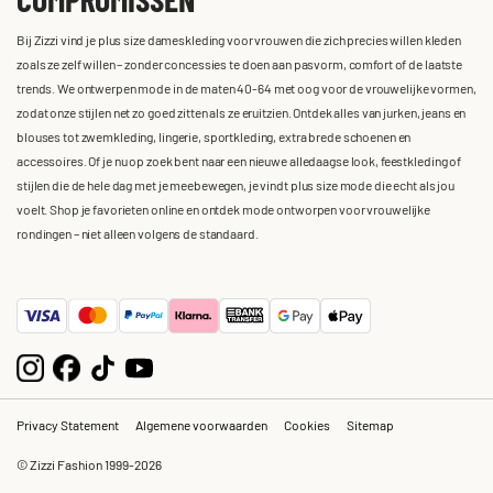
Bij Zizzi vind je plus size dameskleding voor vrouwen die zich precies willen kleden
zoals ze zelf willen – zonder concessies te doen aan pasvorm, comfort of de laatste
trends. We ontwerpen mode in de maten 40-64 met oog voor de vrouwelijke vormen,
zodat onze stijlen net zo goed zitten als ze eruitzien. Ontdek alles van jurken, jeans en
blouses tot zwemkleding, lingerie, sportkleding, extra brede schoenen en
accessoires. Of je nu op zoek bent naar een nieuwe alledaagse look, feestkleding of
stijlen die de hele dag met je meebewegen, je vindt plus size mode die echt als jou
voelt. Shop je favorieten online en ontdek mode ontworpen voor vrouwelijke
rondingen – niet alleen volgens de standaard.
Privacy Statement
Algemene voorwaarden
Cookies
Sitemap
© Zizzi Fashion 1999-2026