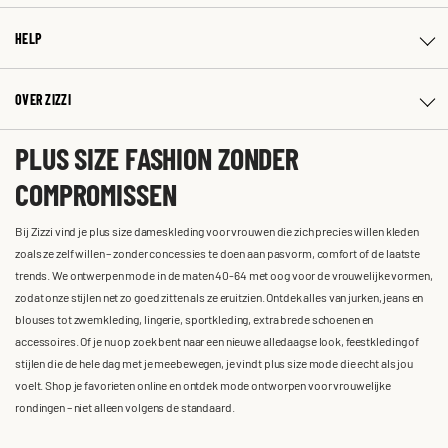
HELP
OVER ZIZZI
PLUS SIZE FASHION ZONDER
COMPROMISSEN
Bij Zizzi vind je plus size dameskleding voor vrouwen die zich precies willen kleden
zoals ze zelf willen – zonder concessies te doen aan pasvorm, comfort of de laatste
trends. We ontwerpen mode in de maten 40-64 met oog voor de vrouwelijke vormen,
zodat onze stijlen net zo goed zitten als ze eruitzien. Ontdek alles van jurken, jeans en
blouses tot zwemkleding, lingerie, sportkleding, extra brede schoenen en
accessoires. Of je nu op zoek bent naar een nieuwe alledaagse look, feestkleding of
stijlen die de hele dag met je meebewegen, je vindt plus size mode die echt als jou
voelt. Shop je favorieten online en ontdek mode ontworpen voor vrouwelijke
rondingen – niet alleen volgens de standaard.