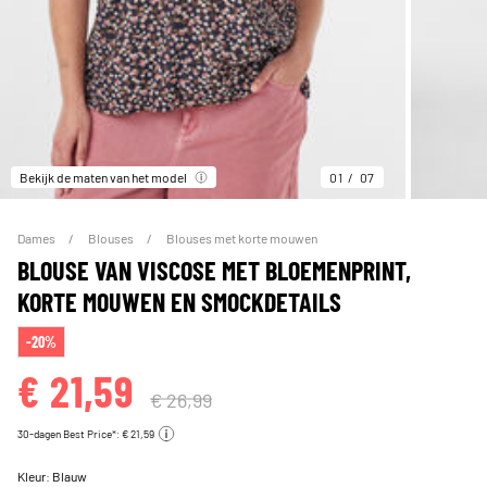
Bekijk de maten van het model
01
07
Dames
Blouses
Blouses met korte mouwen
BLOUSE VAN VISCOSE MET BLOEMENPRINT,
KORTE MOUWEN EN SMOCKDETAILS
-20%
€ 21,59
€ 26,99
30-dagen Best Price*: € 21,59
Kleur:
Blauw