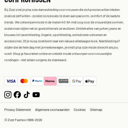
Bij Zizzi vind je plus size dameskleding voor vrouwen die zich precies willen kleden
zoals ze zelf willen – zonder concessies te doen aan pasvorm, comfort of de laatste
trends. We ontwerpen mode in de maten 40-64 met oog voor de vrouwelijke vormen,
zodat onze stijlen net zo goed zitten als ze eruitzien. Ontdek alles van jurken, jeans en
blouses tot zwemkleding, lingerie, sportkleding, extra brede schoenen en
accessoires. Of je nu op zoek bent naar een nieuwe alledaagse look, feestkleding of
stijlen die de hele dag met je meebewegen, je vindt plus size mode die echt als jou
voelt. Shop je favorieten online en ontdek mode ontworpen voor vrouwelijke
rondingen – niet alleen volgens de standaard.
Privacy Statement
Algemene voorwaarden
Cookies
Sitemap
© Zizzi Fashion 1999-2026