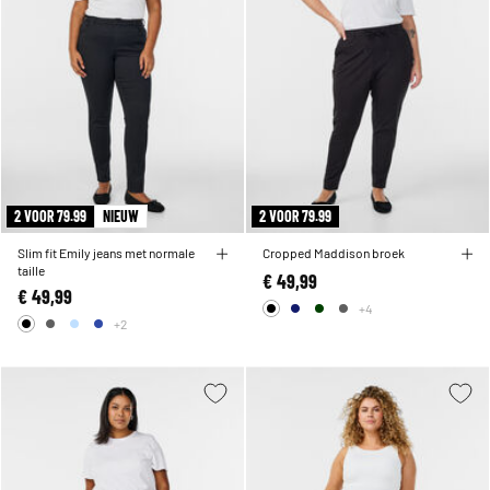
2 VOOR 79.99
NIEUW
2 VOOR 79.99
Slim fit Emily jeans met normale
Cropped Maddison broek
taille
€ 49,99
€ 49,99
+4
+2