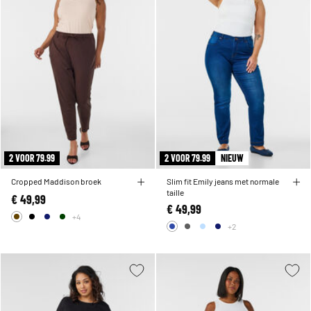
2 VOOR 79.99
2 VOOR 79.99
NIEUW
Cropped Maddison broek
Slim fit Emily jeans met normale
taille
€ 49,99
€ 49,99
+4
+2