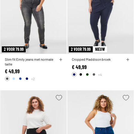
2 VOOR 79.99
2 VOOR 79.99
NIEUW
Slim fit Emily jeans met normale
Cropped Maddison broek
taille
€ 49,99
€ 49,99
+4
+2