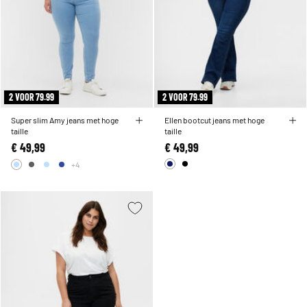
2 VOOR 79.99
2 VOOR 79.99
Super slim Amy jeans met hoge
Ellen bootcut jeans met hoge
taille
taille
€ 49,99
€ 49,99
+4