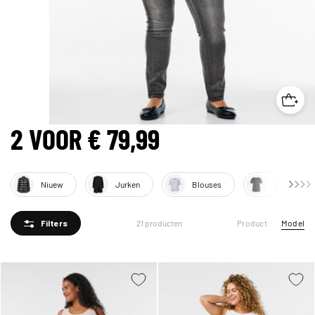
2 VOOR € 79,99
Niuew
Jurken
Blouses
T-shirts & 
Product
Model
21 producten
Filters