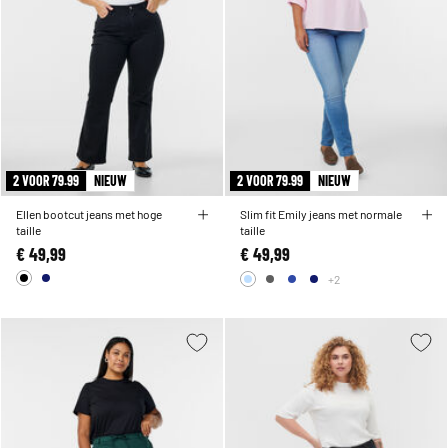
2 VOOR 79.99
NIEUW
2 VOOR 79.99
NIEUW
Ellen bootcut jeans met hoge
Slim fit Emily jeans met normale
taille
taille
€ 49,99
€ 49,99
+2