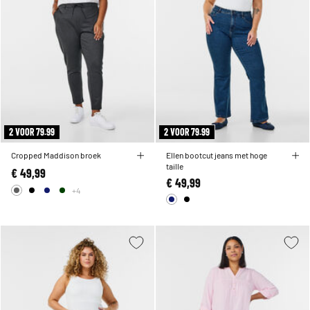
2 VOOR 79.99
2 VOOR 79.99
Cropped Maddison broek
Ellen bootcut jeans met hoge
taille
€ 49,99
€ 49,99
+4