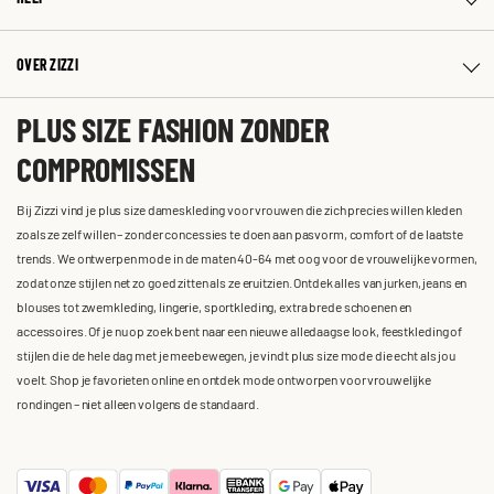
OVER ZIZZI
PLUS SIZE FASHION ZONDER
COMPROMISSEN
Bij Zizzi vind je plus size dameskleding voor vrouwen die zich precies willen kleden
zoals ze zelf willen – zonder concessies te doen aan pasvorm, comfort of de laatste
trends. We ontwerpen mode in de maten 40-64 met oog voor de vrouwelijke vormen,
zodat onze stijlen net zo goed zitten als ze eruitzien. Ontdek alles van jurken, jeans en
blouses tot zwemkleding, lingerie, sportkleding, extra brede schoenen en
accessoires. Of je nu op zoek bent naar een nieuwe alledaagse look, feestkleding of
stijlen die de hele dag met je meebewegen, je vindt plus size mode die echt als jou
voelt. Shop je favorieten online en ontdek mode ontworpen voor vrouwelijke
rondingen – niet alleen volgens de standaard.