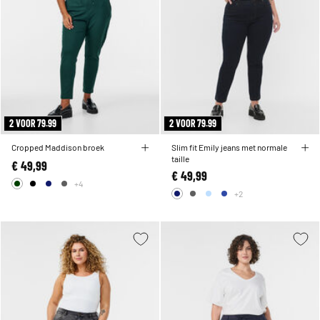
2 VOOR 79.99
2 VOOR 79.99
Cropped Maddison broek
Slim fit Emily jeans met normale
taille
€ 49,99
€ 49,99
+4
+2