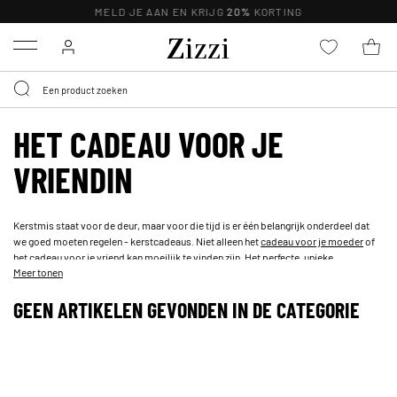
MELD JE AAN EN KRIJG
20%
KORTING
Menu
HET CADEAU VOOR JE
VRIENDIN
Kerstmis staat voor de deur, maar voor die tijd is er één belangrijk onderdeel dat
we goed moeten regelen - kerstcadeaus. Niet alleen het
cadeau voor je moeder
of
het cadeau voor je vriend kan moeilijk te vinden zijn. Het perfecte, unieke
Meer tonen
relatiegeschenk vinden kan ook een uitdaging zijn. We hebben een aantal
leuke
cadeau-ideeën voor je vriendin
gevonden, die haar zeker enthousiast maken als ze
GEEN ARTIKELEN GEVONDEN IN DE CATEGORIE
haar cadeau op kerstavond opent.