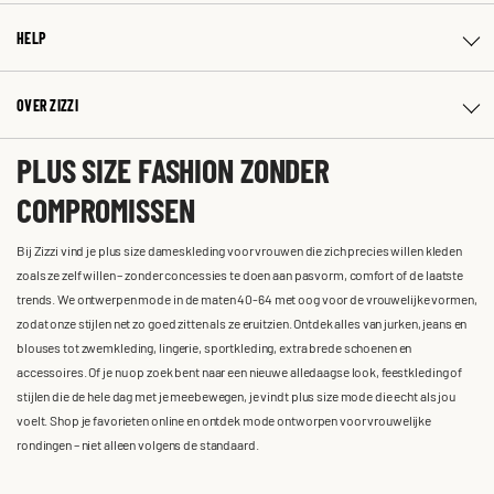
HELP
OVER ZIZZI
PLUS SIZE FASHION ZONDER
COMPROMISSEN
Bij Zizzi vind je plus size dameskleding voor vrouwen die zich precies willen kleden
zoals ze zelf willen – zonder concessies te doen aan pasvorm, comfort of de laatste
trends. We ontwerpen mode in de maten 40-64 met oog voor de vrouwelijke vormen,
zodat onze stijlen net zo goed zitten als ze eruitzien. Ontdek alles van jurken, jeans en
blouses tot zwemkleding, lingerie, sportkleding, extra brede schoenen en
accessoires. Of je nu op zoek bent naar een nieuwe alledaagse look, feestkleding of
stijlen die de hele dag met je meebewegen, je vindt plus size mode die echt als jou
voelt. Shop je favorieten online en ontdek mode ontworpen voor vrouwelijke
rondingen – niet alleen volgens de standaard.