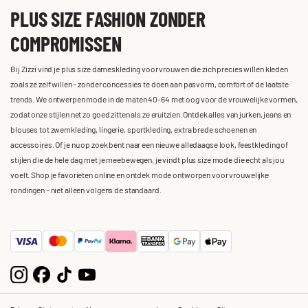
PLUS SIZE FASHION ZONDER
COMPROMISSEN
Bij Zizzi vind je plus size dameskleding voor vrouwen die zich precies willen kleden
zoals ze zelf willen – zonder concessies te doen aan pasvorm, comfort of de laatste
trends. We ontwerpen mode in de maten 40-64 met oog voor de vrouwelijke vormen,
zodat onze stijlen net zo goed zitten als ze eruitzien. Ontdek alles van jurken, jeans en
blouses tot zwemkleding, lingerie, sportkleding, extra brede schoenen en
accessoires. Of je nu op zoek bent naar een nieuwe alledaagse look, feestkleding of
stijlen die de hele dag met je meebewegen, je vindt plus size mode die echt als jou
voelt. Shop je favorieten online en ontdek mode ontworpen voor vrouwelijke
rondingen – niet alleen volgens de standaard.