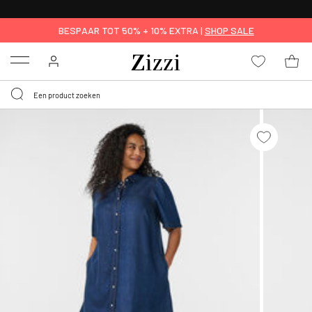
KRIJG BEZORGING VOOR 0,95€*
BESPAAR TOT 50% + 10% EXTRA |
SHOP SALE
Menu