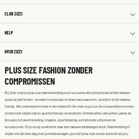
CLUB ZIZZI
HELP
OVER ZIZZI
PLUS SIZE FASHION ZONDER
COMPROMISSEN
Bij Zizzi vind je plus size dameskleding voor vrouwen die zich precies willen kleden
zoals ze zelf willen – zonder concessies te doen aan pasvorm, comfort of de laatste
trends. We ontwerpen mode in de maten 40-64 met oog voor de vrouwelijke vormen,
zodat onze stijlen net zo goed zitten als ze eruitzien. Ontdek alles van jurken, jeans en
blouses tot zwemkleding, lingerie, sportkleding, extra brede schoenen en
accessoires. Of je nu op zoek bent naar een nieuwe alledaagse look, feestkleding of
stijlen die de hele dag met je meebewegen, je vindt plus size mode die echt als jou