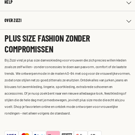
HELP
OVER ZIZZI
PLUS SIZE FASHION ZONDER
COMPROMISSEN
Bij Zizzi vind je plus size dameskleding voor vrouwen die zich precies willen kleden
zoals ze zelf willen – zonder concessies te doen aan pasvorm, comfort of de laatste
trends. We ontwerpen mode in de maten 40-64 met oog voor de vrouwelijke vormen,
zodat onze stijlen net zo goed zitten als ze eruitzien. Ontdek alles van jurken, jeans en
blouses tot zwemkleding, lingerie, sportkleding, extra brede schoenen en
accessoires. Of je nu op zoek bent naar een nieuwe alledaagse look, feestkleding of
stijlen die de hele dag met je meebewegen, je vindt plus size mode die echt als jou
voelt. Shop je favorieten online en ontdek mode ontworpen voor vrouwelijke
rondingen – niet alleen volgens de standaard.