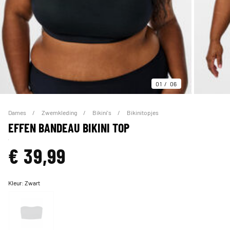
01
06
Dames
Zwemkleding
Bikini's
Bikinitopjes
EFFEN BANDEAU BIKINI TOP
€ 39,99
Kleur:
Zwart