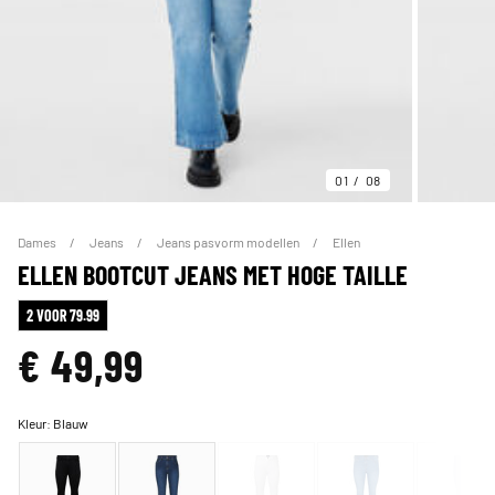
01
08
Dames
Jeans
Jeans pasvorm modellen
Ellen
ELLEN BOOTCUT JEANS MET HOGE TAILLE
2 VOOR 79.99
€ 49,99
Kleur:
Blauw