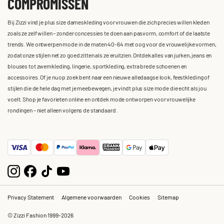
COMPROMISSEN
Bij Zizzi vind je plus size dameskleding voor vrouwen die zich precies willen kleden
zoals ze zelf willen – zonder concessies te doen aan pasvorm, comfort of de laatste
trends. We ontwerpen mode in de maten 40-64 met oog voor de vrouwelijke vormen,
zodat onze stijlen net zo goed zitten als ze eruitzien. Ontdek alles van jurken, jeans en
blouses tot zwemkleding, lingerie, sportkleding, extra brede schoenen en
accessoires. Of je nu op zoek bent naar een nieuwe alledaagse look, feestkleding of
stijlen die de hele dag met je meebewegen, je vindt plus size mode die echt als jou
voelt. Shop je favorieten online en ontdek mode ontworpen voor vrouwelijke
rondingen – niet alleen volgens de standaard.
Privacy Statement
Algemene voorwaarden
Cookies
Sitemap
© Zizzi Fashion 1999-2026