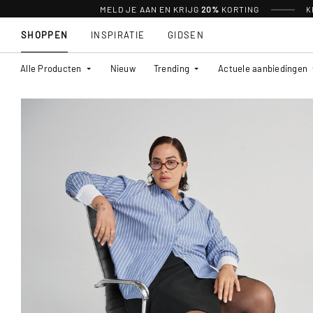
MELD JE AAN EN KRIJG
20%
KORTING
K
SHOPPEN
INSPIRATIE
GIDSEN
Alle Producten
Nieuw
Trending
Actuele aanbiedingen