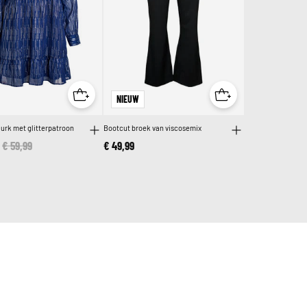
NIEUW
jurk met glitterpatroon
Bootcut broek van viscosemix
Price reduced from
€ 59,99
to
€ 49,99