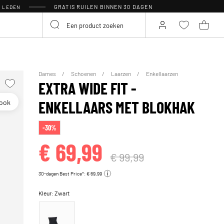
GRATIS RUILEN BINNEN 30 DAGEN
R LEDEN
Dames
Schoenen
Laarzen
Enkellaarzen
EXTRA WIDE FIT -
look
ENKELLAARS MET BLOKHAK
-30%
€ 69,99
€ 99,99
30-dagen Best Price*: € 69,99
Kleur:
Zwart